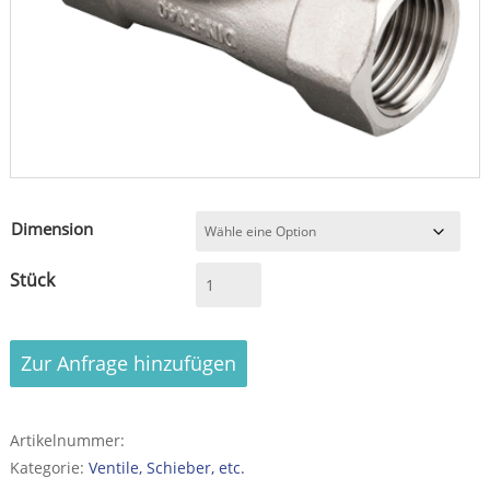
Dimension
Schmutzfänger,
PN
40,
SF
Zur Anfrage hinzufügen
336,
V4A
Menge
Artikelnummer:
Kategorie:
Ventile, Schieber, etc.