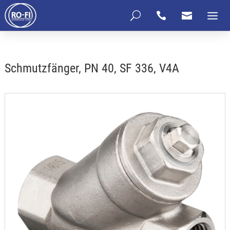
U


Schmutzfänger, PN 40, SF 336, V4A