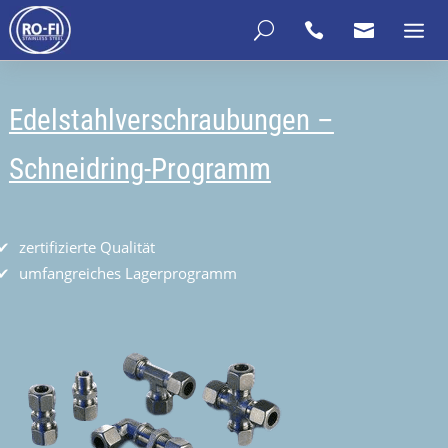
U


Edelstahlverschraubungen –
Schneidring-Programm
zertifizierte Qualität
umfangreiches Lagerprogramm