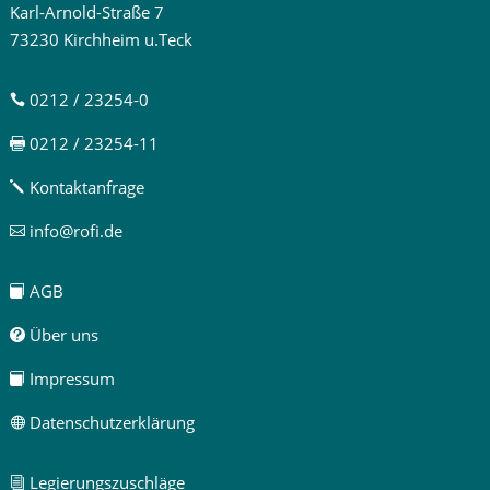
Karl-Arnold-Straße 7
73230 Kirchheim u.Teck
0212 / 23254-0

0212 / 23254-11

Kontaktanfrage
j
info@rofi.de

AGB

Über uns

Impressum

Datenschutzerklärung

Legierungszuschläge
i