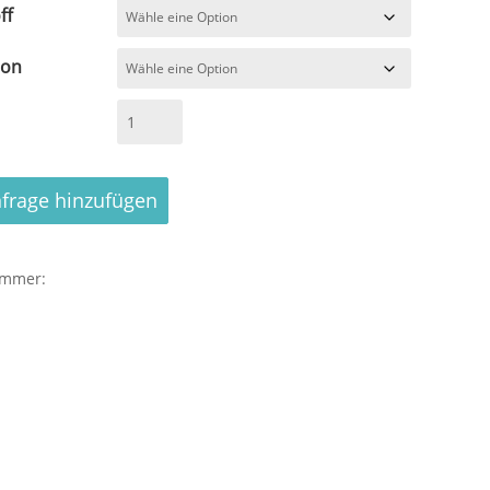
ff
ion
nfrage hinzufügen
em
ummer:
sches
winde