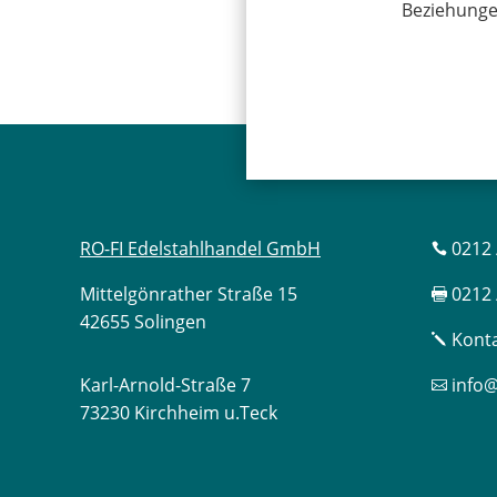
Beziehunge
RO-FI Edelstahlhandel GmbH
0212 

Mittelgönrather Straße 15
0212 

42655 Solingen
Konta
j
Karl-Arnold-Straße 7
info@

73230 Kirchheim u.Teck