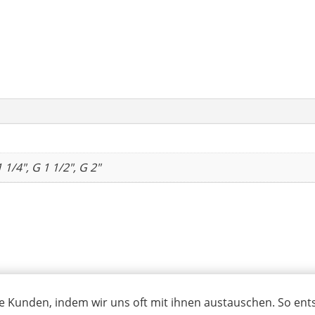
228-
G
Menge
1 1/4", G 1 1/2", G 2"
e Kunden, indem wir uns oft mit ihnen austauschen. So ent