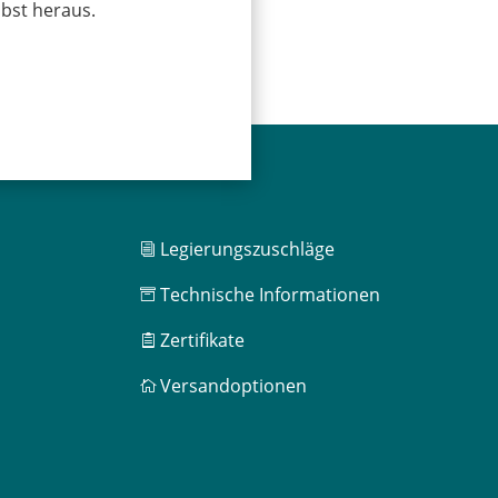
bst heraus.
Legierungszuschläge
i
Technische Informationen

Zertifikate

Versandoptionen
