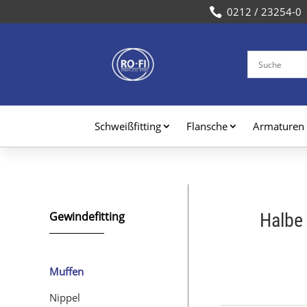

Schweißfitting
Flansche
Armaturen
Gewindefitting
Halbe 
Muffen
Nippel