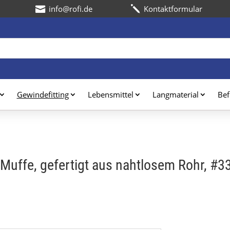
Kontaktformular

j
Gewindefitting
Lebensmittel
Langmaterial
Bef
Muffe, gefertigt aus nahtlosem Rohr, #3