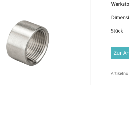
Werksto
Dimens
Halbe
Muffe,
gefertigt
Zur A
aus
nahtlos
Rohr,
Artikeln
#334,
zylindri
Innenge
(G)
gem.
DIN
ISO