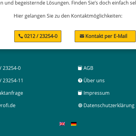
n und begeisternde Lösungen. Finden Sie’s doch einfach sel
Hier gelangen Sie zu den Kontaktmöglichkeiten:
0212 / 23254-0
Kontakt per E-Mail

/ 23254-0
AGB

/ 23254-11
Über uns

ktanfrage
Impressum

rofi.de
Datenschutzerklärung
