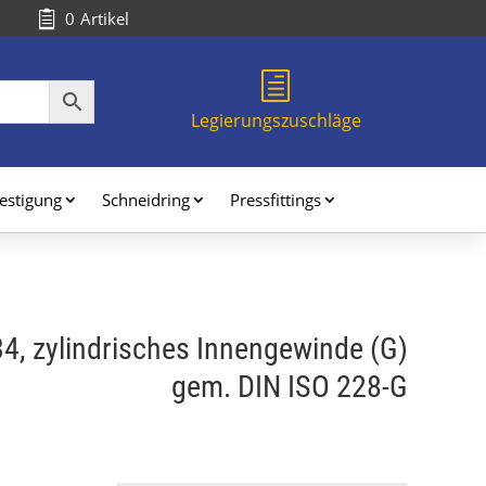
0
Artikel

h
Legierungszuschläge
estigung
Schneidring
Pressfittings
34, zylindrisches Innengewinde (G)
gem. DIN ISO 228-G