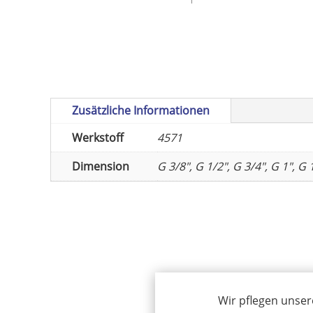
Zusätzliche Informationen
Werkstoff
4571
Dimension
G 3/8", G 1/2", G 3/4", G 1", G 
Wir pflegen unser