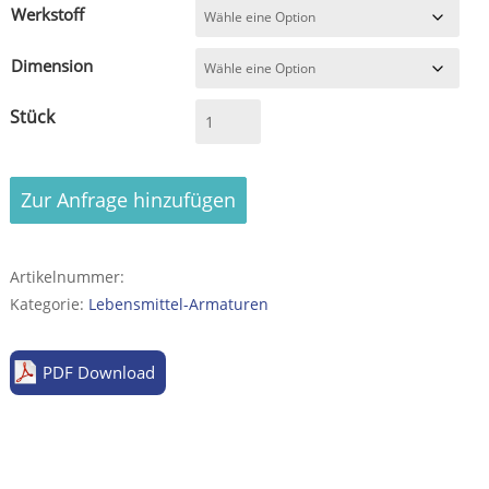
Werkstoff
Dimension
Drosselventil
-
poliert
A/A
Zur Anfrage hinzufügen
Gewinde
(nicht
dichtend)
Artikelnummer:
Menge
Kategorie:
Lebensmittel-Armaturen
PDF Download