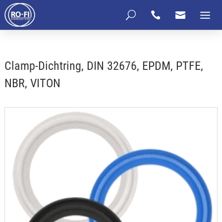
U


Clamp-Dichtring, DIN 32676, EPDM, PTFE,
NBR, VITON