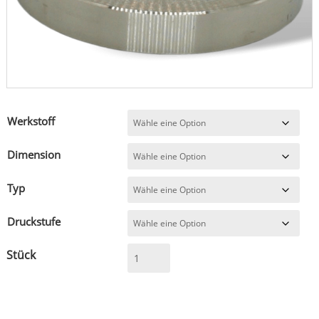
Werkstoff
Dimension
Typ
Druckstufe
Blindflansch
ähnlich
DIN
EN