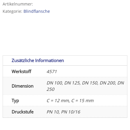
1092-
Artikelnummer:
1/05,
Kategorie:
Blindflansche
Dichtl.
Form
A,
reduzierte
Blattstärke
Menge
Zusätzliche Informationen
Werkstoff
4571
DN 100, DN 125, DN 150, DN 200, DN
Dimension
250
Typ
C = 12 mm, C = 15 mm
Druckstufe
PN 10, PN 10/16