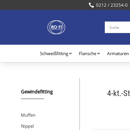

Schweißfitting
Flansche
Armaturen
Gewindefitting
4-kt.-S
Muffen
Nippel