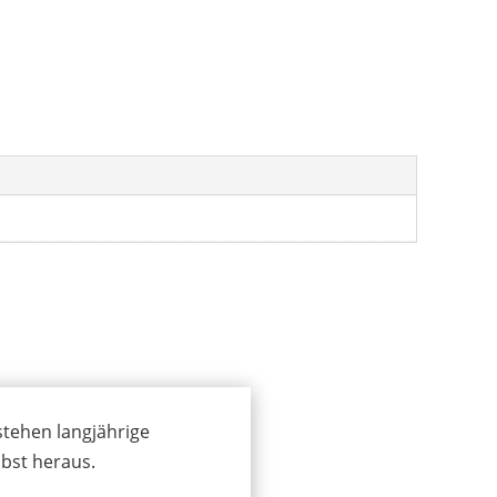
000
stehen langjährige
bst heraus.