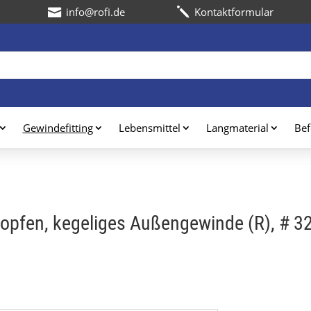
Kontaktformular

j
Gewindefitting
Lebensmittel
Langmaterial
Bef
topfen, kegeliges Außengewinde (R), # 32