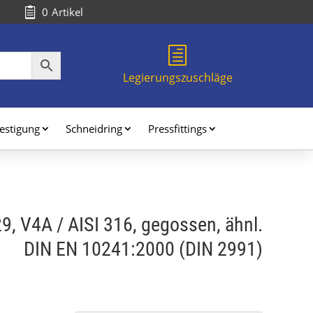
0
Artikel

h
Legierungszuschläge
estigung
Schneidring
Pressfittings
9, V4A / AISI 316, gegossen, ähnl.
DIN EN 10241:2000 (DIN 2991)