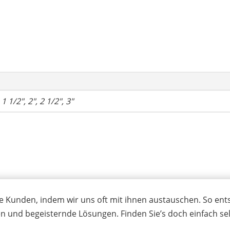
EN
10241:2
(DIN
2991)
Menge
 1 1/2", 2", 2 1/2", 3"
e Kunden, indem wir uns oft mit ihnen austauschen. So ent
n und begeisternde Lösungen. Finden Sie’s doch einfach sel