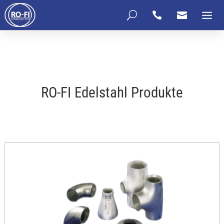
U


RO-FI Edelstahl Produkte